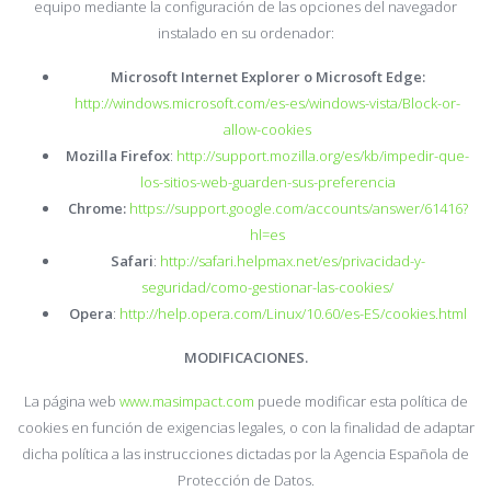
equipo mediante la configuración de las opciones del navegador
instalado en su ordenador:
Microsoft Internet Explorer o Microsoft Edge:
http://windows.microsoft.com/es-es/windows-vista/Block-or-
allow-cookies
Mozilla Firefox
:
http://support.mozilla.org/es/kb/impedir-que-
los-sitios-web-guarden-sus-preferencia
Chrome:
https://support.google.com/accounts/answer/61416?
hl=es
Safari
:
http://safari.helpmax.net/es/privacidad-y-
seguridad/como-gestionar-las-cookies/
Opera
:
http://help.opera.com/Linux/10.60/es-ES/cookies.html
MODIFICACIONES.
La página web
www.masimpact.com
puede modificar esta política de
cookies en función de exigencias legales, o con la finalidad de adaptar
dicha política a las instrucciones dictadas por la Agencia Española de
Protección de Datos.