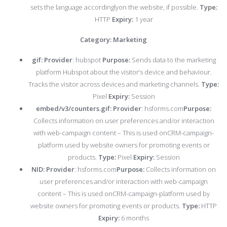
sets the language accordinglyon the website, if possible.
Type:
HTTP
Expiry:
1 year
Category: Marketing
gif:
Provider
: hubspot
Purpose:
Sends data to the marketing
platform Hubspot about the visitor’s device and behaviour.
Tracks the visitor across devices and marketing channels.
Type:
Pixel
Expiry:
Session
embed/v3/counters.gif:
Provider
: hsforms.com
Purpose:
Collects information on user preferences and/or interaction
with web-campaign content – This is used onCRM-campaign-
platform used by website owners for promoting events or
products.
Type:
Pixel
Expiry:
Session
NID:
Provider
: hsforms.com
Purpose:
Collects information on
user preferences and/or interaction with web-campaign
content – This is used onCRM-campaign-platform used by
website owners for promoting events or products.
Type:
HTTP
Expiry:
6 months