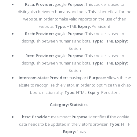
Rc::a: Provider:
google
Purpose:
This cookie is used to
distinguish between humans and bots. This is beneficial for the
website, in order tomake valid reports on the use of their
website.
Type:
HTML
Expiry:
Persistent
Rc::b: Provider:
google
Purpose:
This cookie is used to
distinguish between humans and bots.
Type:
HTML
Expiry:
Sesion
Rc:
:c
:
Provider:
google
Purpose:
This cookie is used to
distinguish between humans and bots.
Type:
HTML
Expiry:
Sesion
Intercom-
state:
Provider:
masimpact
Purpose:
Allow s th e w
ebsite to recoqn ise th e visitor, in order to optimize th e ch at-
box fu n ction ality.
Type:
HTML
Expiry:
Persistent
Category: Statistics
_hssc:
Provider:
masimpact
Purpose:
Identifies if the cookie
data needs to be updated in the visitor’s browser.
Type:
HTTP
Expiry:
1 day