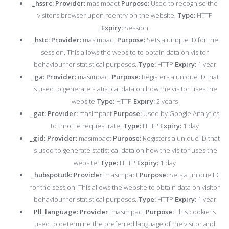
_hssrc:
Provider:
masimpact
Purpose:
Used to recognise the
visitor’s browser upon reentry on the website.
Type:
HTTP
Expiry:
Session
_hstc:
Provider:
masimpact
Purpose:
Sets a unique ID for the
session. This allows the website to obtain data on visitor
behaviour for statistical purposes.
Type:
HTTP
Expiry:
1 year
_ga:
Provider:
masimpact
Purpose:
Registers a unique ID that
is used to generate statistical data on how the visitor uses the
website
Type:
HTTP
Expiry:
2 years
_gat:
Provider:
masimpact
Purpose:
Used by Google Analytics
to throttle request rate.
Type:
HTTP
Expiry:
1 day
_gid:
Provider:
masimpact
Purpose:
Registers a unique ID that
is used to generate statistical data on how the visitor uses the
website.
Type:
HTTP
Expiry:
1 day
_hubspotutk:
Provider
: masimpact
Purpose:
Sets a unique ID
for the session. This allows the website to obtain data on visitor
behaviour for statistical purposes.
Type:
HTTP
Expiry:
1 year
Pll_language:
Provider
: masimpact
Purpose:
This cookie is
used to determine the preferred language of the visitor and