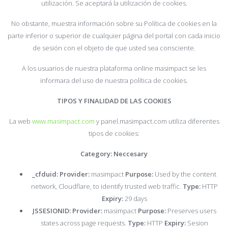
utilización. Se aceptará la utilización de cookies.
No obstante, muestra información sobre su Política de cookies en la
parte inferior o superior de cualquier página del portal con cada inicio
de sesión con el objeto de que usted sea consciente.
A los usuarios de nuestra plataforma online masimpact se les
informara del uso de nuestra política de cookies.
TIPOS Y FINALIDAD DE LAS COOKIES
La web
www.masimpact.com
y panel.masimpact.com utiliza diferentes
tipos de cookies:
Category: Neccesary
_cfduid: Provider:
masimpact
Purpose:
Used by the content
network, Cloudflare, to identify trusted web traffic.
Type:
HTTP
Expiry:
29 days
JSSESIONID: Provider:
masimpact
Purpose:
Preserves users
states across page requests.
Type:
HTTP
Expiry:
Sesion