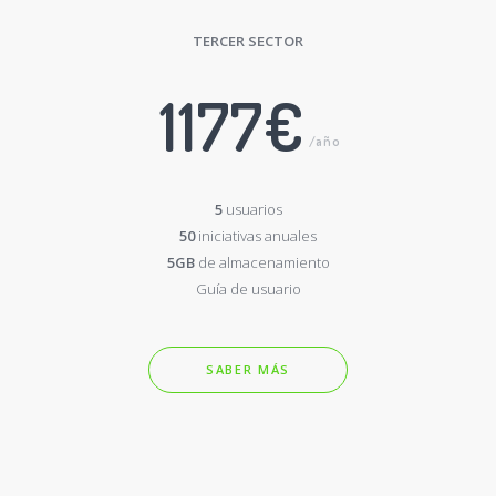
TERCER SECTOR
1177€
/año
5
usuarios
50
iniciativas anuales
5GB
de almacenamiento
Guía de usuario
SABER MÁS