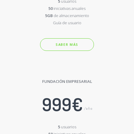
5
usuarios
50
iniciativas anuales
5GB
de almacenamiento
Guía de usuario
SABER MÁS
FUNDACIÓN EMPRESARIAL
999€
/año
5
usuarios