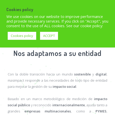
Cookies policy
☰
DEMO
We use cookies on our website to improve performance
and provide necessary services. If you click on "Accept", you
consent to the use of ALL cookies. See our cookie policy:
Cookies policy
ACCEPT
Nos adaptamos a su entidad
Con la doble transición hacia un mundo
sostenible
y
digital
,
masimpact responde a las necesidades de todo tipo de entidad
para mejorar la gestión de su
impacto social
.
Basado en un marco metodológico de medición de
impacto
social público
y reconocido
internacionalmente
, ayuda tanto a
grandes
empresas multinacionales
, como a
PYMES
,