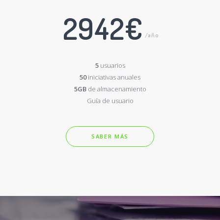
2942€
/año
5
usuarios
50
iniciativas anuales
5GB
de almacenamiento
Guía de usuario
SABER MÁS